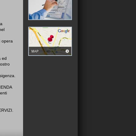
na
nel
i opera
à ed
ostro
sigenza.
IENDA
enti
ERVIZI.