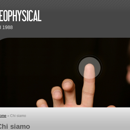
 1988
ome
» Chi siamo
Chi siamo