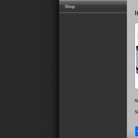
Shop
I
t
S